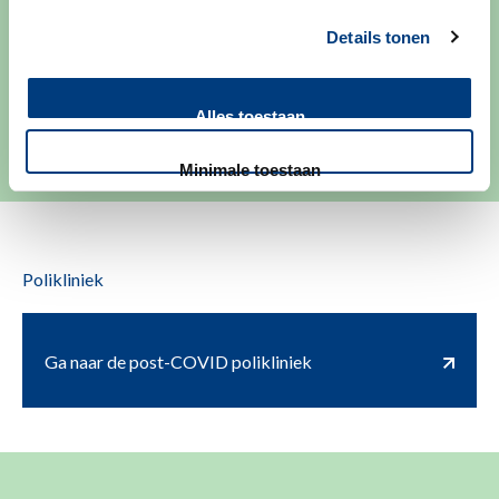
behandelen en/of
diagnosticeren
Details tonen
Post-COVID (langdurige klachten na infectie met het
Alles toestaan
coronavirus (SARS-CoV-2).
Minimale toestaan
Polikliniek
Ga naar de post-COVID polikliniek