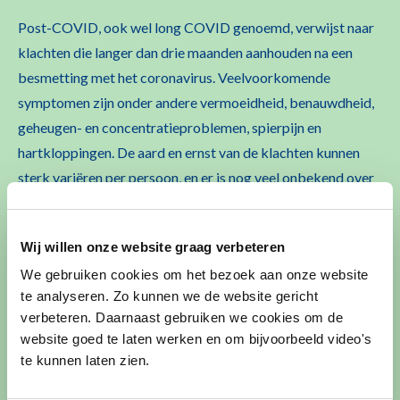
Post-COVID, ook wel long COVID genoemd, verwijst naar
klachten die langer dan drie maanden aanhouden na een
besmetting met het coronavirus. Veelvoorkomende
symptomen zijn onder andere vermoeidheid, benauwdheid,
geheugen- en concentratieproblemen, spierpijn en
hartkloppingen. De aard en ernst van de klachten kunnen
sterk variëren per persoon, en er is nog veel onbekend over
de beste behandelmethode.
De post-COVID expertisecentra hebben als doel
met
Wij willen onze website graag verbeteren
wetenschappelijk onderzoek en specialistische zorg meer
We gebruiken cookies om het bezoek aan onze website
inzicht te krijgen in deze aandoening en bij te dragen aan de
te analyseren. Zo kunnen we de website gericht
ontwikkeling van effectieve behandelingen. Via uw huisarts
verbeteren. Daarnaast gebruiken we cookies om de
website goed te laten werken en om bijvoorbeeld video's
kunt u worden doorverwezen naar een van deze centra.
te kunnen laten zien.
Aandoeningen die we