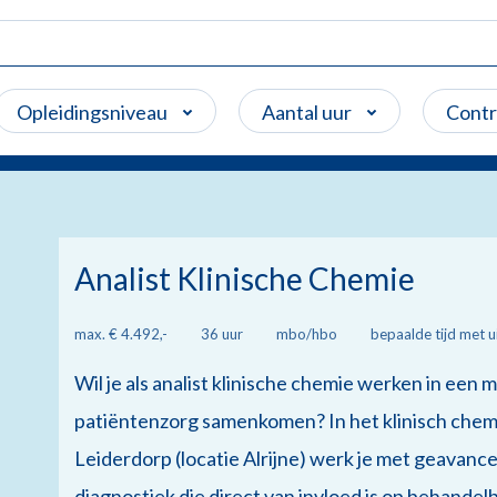
Opleidingsniveau
Aantal uur
Cont
Analist Klinische Chemie
max. € 4.492,-
36 uur
mbo/hbo
bepaalde tijd met u
Wil je als analist klinische chemie werken in ee
patiëntenzorg samenkomen? In het klinisch chem
Leiderdorp (locatie Alrijne) werk je met geavanc
diagnostiek die direct van invloed is op behandel