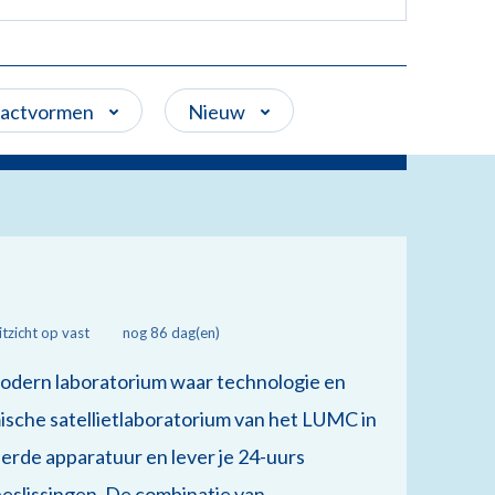
ractvormen
Nieuw
itzicht op vast
nog 86 dag(en)
n modern laboratorium waar technologie en
ische satellietlaboratorium van het LUMC in
eerde apparatuur en lever je 24-uurs
beslissingen. De combinatie van