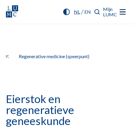
Mijn
/
NL
EN
LUMC
Regenerative medicine (speerpunt)
Eierstok en
regeneratieve
geneeskunde