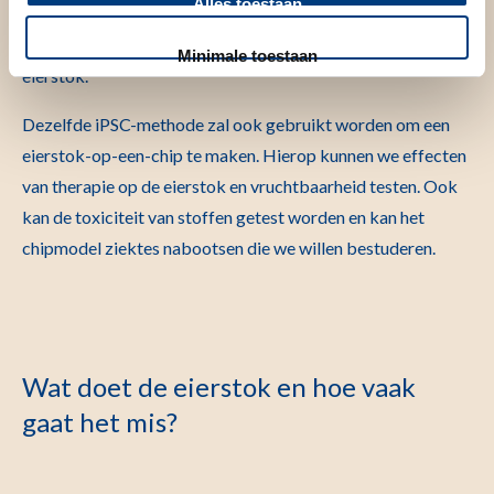
Alles toestaan
geprogrammeerd, zodat ze het vermogen hebben om elk
weefsel in het menselijk lichaam te vormen, zo ook een
Minimale toestaan
eierstok.
Dezelfde iPSC-methode zal ook gebruikt worden om een
eierstok-op-een-chip te maken. Hierop kunnen we effecten
van therapie op de eierstok en vruchtbaarheid testen. Ook
kan de toxiciteit van stoffen getest worden en kan het
chipmodel ziektes nabootsen die we willen bestuderen.
Wat doet de eierstok en hoe vaak
gaat het mis?