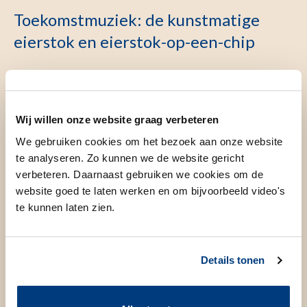
Toekomstmuziek: de kunstmatige
eierstok en eierstok-op-een-chip
Uit onderzoek weten we welke cellen en chemische signalen
nodig zijn om eicellen uit de kunstmatige mini-eierstok het
Wij willen onze website graag verbeteren
rijpingsproces nauwkeurig te laten doorlopen. Rijpe eicellen
We gebruiken cookies om het bezoek aan onze website
kunnen vervolgens worden gebruikt voor
in vitro fertilisatie
te analyseren. Zo kunnen we de website gericht
(IVF)
, waarna een embryo teruggeplaatst wordt. Als het lukt
verbeteren. Daarnaast gebruiken we cookies om de
om deze methode te ontwikkelen, kunnen vrouwen die
website goed te laten werken en om bijvoorbeeld video's
te kunnen laten zien.
eierstokweefsel hebben laten invriezen hiervan profiteren.
We hopen dat in de toekomst ook andere onvruchtbare
vrouwen geholpen kunnen worden door gebruik te maken
Details tonen
van zogenoemde geïnduceerde pluripotente stamcellen
(iPSC). Dit zijn huidcellen die opnieuw worden