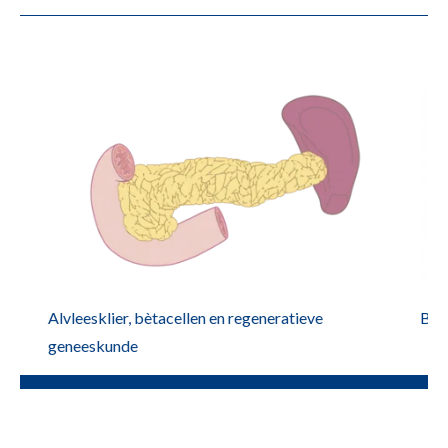
Alvleesklier, bètacellen en regeneratieve
Blo
geneeskunde