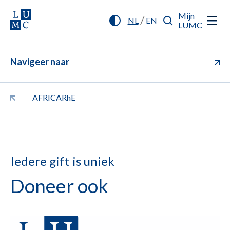
Mijn
/
NL
EN
LUMC
Navigeer naar
AFRICARhE
Iedere gift is uniek
Doneer ook