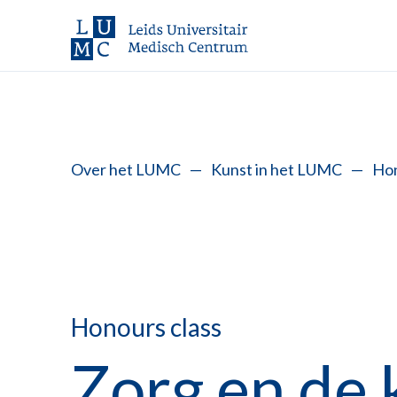
Over het LUMC
—
Kunst in het LUMC
—
Hon
Honours class
Zorg en de 