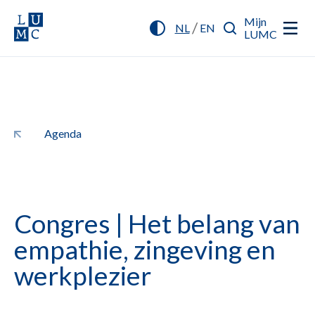
Mijn
/
NL
EN
LUMC
Agenda
Congres | Het belang van
empathie, zingeving en
werkplezier