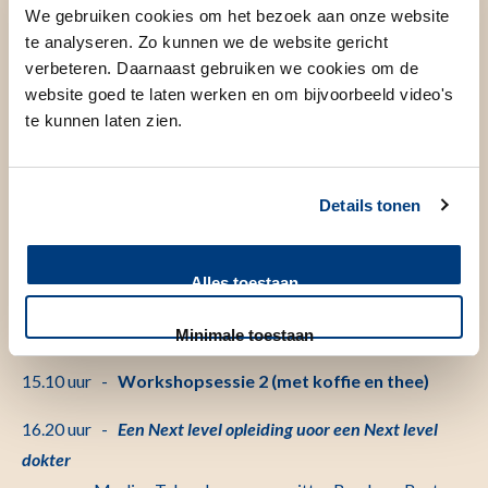
We gebruiken cookies om het bezoek aan onze website
Kiki Lombarts, hoogleraar Professional
te analyseren. Zo kunnen we de website gericht
Performance Amsterdam UMC
verbeteren. Daarnaast gebruiken we cookies om de
website goed te laten werken en om bijvoorbeeld video's
12.30 uur -
Ervaringen uit een coaching praktijk
te kunnen laten zien.
Marianne Brouwers, PhD, Artsenkompas, huisarts
n.p. en
supervisor/coach voor artsen
Details tonen
13.00 uur -
Uitleg workshops
Alles toestaan
13.10 uur -
Lunchpauze
14.00 uur -
Workshopsessie I
Minimale toestaan
15.10 uur -
Workshopsessie 2 (met koffie en thee)
16.20 uur -
Een Next level opleiding uoor een Next level
dokter