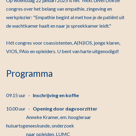
Op woensdag 22 januari 2025 is het 'Next Level Dokter'
congres over het belang van empathie, zingeving en
werkplezier: "Empathie begint al met hoe je de patiënt uit
de wachtkamer haalt en naar je spreekkamer leidt."
Hét congres voor coassistenten, A(N)IOS, jonge klaren,
VIOS, PAio en opleiders. U bent van harte uitgenodigd!
Programma
09.15 uur -
lnschrijving en koffie
10.00 uur -
Opening door dagvoorzitter
Anneke Kramer, em. hoogleraar
huisartsgeneeskunde, onderzoek
naar opleiden, LUMC