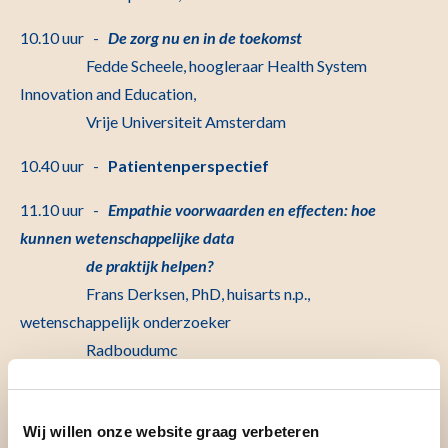
10.10 uur -
De zorg nu en in de toekomst
Fedde Scheele, hoogleraar Health System
Innovation and Education,
Vrije Universiteit Amsterdam
10.40 uur -
Patientenperspectief
11.10 uur -
Empathie voorwaarden en effecten: hoe
kunnen wetenschappelijke data
de praktijk helpen?
Frans Derksen, PhD, huisarts n.p.,
wetenschappelijk onderzoeker
Radboudumc
11.40 uur -
Koffiepauze
Wij willen onze website graag verbeteren
12.00 uur -
Wees egoistisch, ben compassievol