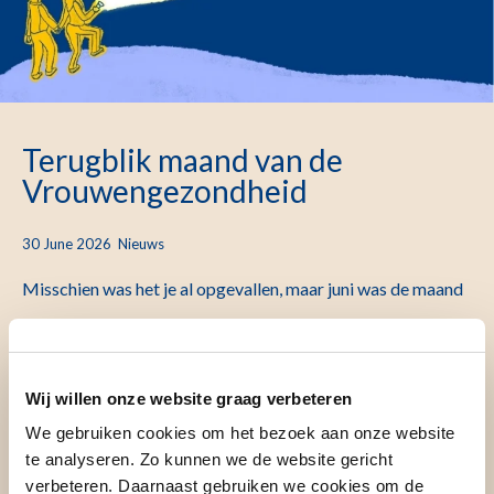
Terugblik maand van de
Vrouwengezondheid
30 June 2026
Nieuws
Misschien was het je al opgevallen, maar juni was de maand
van de vrouwengezondheid in het LUMC. Tijdens deze
themamaand deelden we inspirerende verhalen uit de
Wij willen onze website graag verbeteren
praktijk, wetenschap en zorg. In dit artikel kun je alles nog
We gebruiken cookies om het bezoek aan onze website
eens rustig teruglezen en -kijken.
te analyseren. Zo kunnen we de website gericht
verbeteren. Daarnaast gebruiken we cookies om de