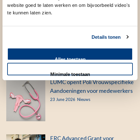
website goed te laten werken en om bijvoorbeeld video's
te kunnen laten zien.
Vrouwengezondheid | Waarom is
er zo weinig bekend over
Details tonen
vrouwengezondheid?
29 June 2026
Verhaal
Alles toestaan
Minimale toestaan
LUMC opent Poli Vrouwspecifieke
Aandoeningen voor medewerkers
23 June 2026
Nieuws
ERC Advanced Grant voor