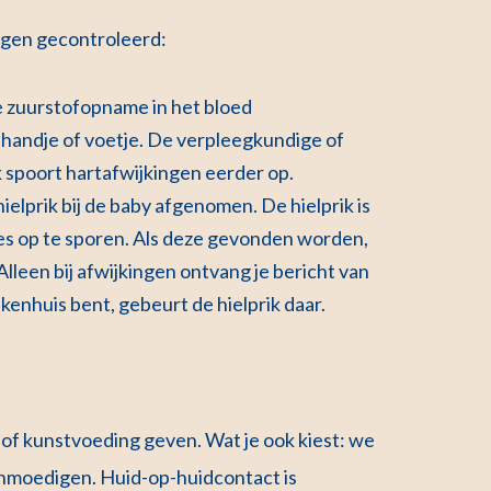
ngen gecontroleerd:
e zuurstofopname in het bloed
 handje of voetje. De verpleegkundige of
k spoort hartafwijkingen eerder op.
ielprik bij de baby afgenomen. De hielprik is
s op te sporen. Als deze gevonden worden,
leen bij afwijkingen ontvang je bericht van
ziekenhuis bent, gebeurt de hielprik daar.
 of kunstvoeding geven. Wat je ook kiest: we
anmoedigen. Huid-op-huidcontact is