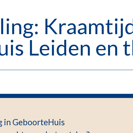
ling: Kraamtijd
is Leiden en t
ng in GeboorteHuis