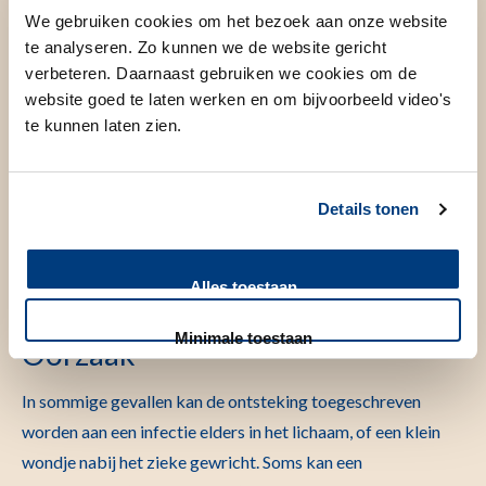
We gebruiken cookies om het bezoek aan onze website
Verschijnselen
te analyseren. Zo kunnen we de website gericht
verbeteren. Daarnaast gebruiken we cookies om de
Bij een septische artritis krijgt u een pijnlijk, warm,
website goed te laten werken en om bijvoorbeeld video's
opgezwollen, (soms) rood gewricht. Daarnaast kunt u er
te kunnen laten zien.
ook ziek van worden en koorts krijgen. In principe kan ieder
gewricht aangetast worden door een septische artritis.
Meestal ziet men echter een septische artritis in één van de
Details tonen
volgende gewrichten: knie, heup, schouder, elleboog en
enkel. Een gewrichtsontsteking in de rug (wervelkolom)
Alles toestaan
heet een spondylodiscitis.
Minimale toestaan
Oorzaak
In sommige gevallen kan de ontsteking toegeschreven
worden aan een infectie elders in het lichaam, of een klein
wondje nabij het zieke gewricht. Soms kan een