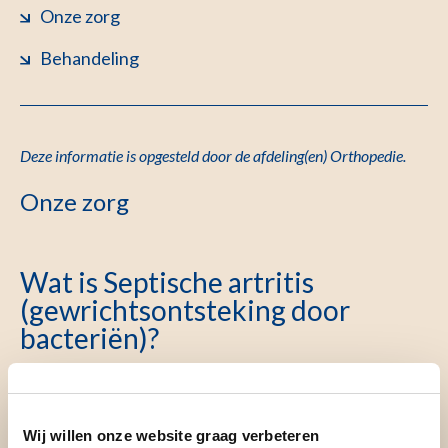
Onze zorg
Behandeling
Deze informatie is opgesteld door de afdeling(en) O
rthopedie.
Onze zorg
Wat is Septische artritis
(gewrichtsontsteking door
bacteriën)?
Een septische artritis is een gewrichtsontsteking die
ontstaan is door een bacterie. In sommige gevallen kan er
Wij willen onze website graag verbeteren
ook sprake zijn van een schimmelinfectie.