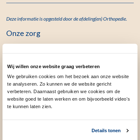
Deze informatie is opgesteld door de afdeling(en) Orthopedie.
Onze zorg
Wat is Botbreuk, wervelkolom?
Wij willen onze website graag verbeteren
Een botbreuk (fractuur) in de wervelkolom kan ontstaan na
We gebruiken cookies om het bezoek aan onze website
bijvoorbeeld een val van grote hoogte, een verkeersongeval
te analyseren. Zo kunnen we de website gericht
of een klap direct op de wervelkolom. Osteoporose kan ook
verbeteren. Daarnaast gebruiken we cookies om de
een oorzaak zijn voor een wervelbreuk.
website goed te laten werken en om bijvoorbeeld video's
te kunnen laten zien.
Behandeling
Details tonen
Welke behandelingen zijn er