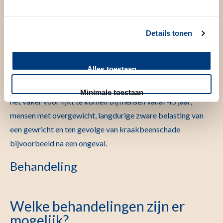
optreden zoals de schouder, rug en enkel.
Details tonen
Oorzaak
Artrose ontstaat door een verandering van de samenstelling
Alles toestaan
van het kraakbeen. Deze verandering is blijvend. De
oorzaak hiervan is niet precies bekend. Wel weten we dat
Minimale toestaan
het vaker voor lijkt te komen bij mensen vanaf 45 jaar,
mensen met overgewicht, langdurige zware belasting van
een gewricht en ten gevolge van kraakbeenschade
bijvoorbeeld na een ongeval.
Behandeling
Welke behandelingen zijn er
mogelijk?