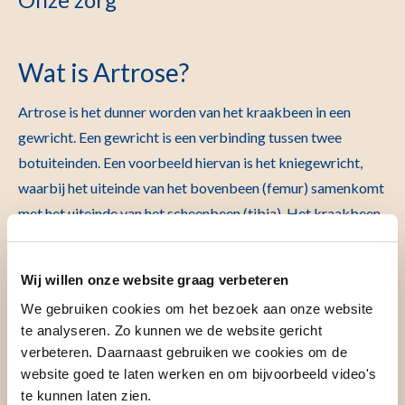
Wat is Artrose?
Artrose is het dunner worden van het kraakbeen in een
gewricht. Een gewricht is een verbinding tussen twee
botuiteinden. Een voorbeeld hiervan is het kniegewricht,
waarbij het uiteinde van het bovenbeen (femur) samenkomt
met het uiteinde van het scheenbeen (tibia). Het kraakbeen
zorgt ervoor dat de uiteinden soepel kunnen bewegen ten
opzichte van elkaar. Bij artrose wordt het kraakbeen
Wij willen onze website graag verbeteren
dunner, zachter en onregelmatiger, hier kan men klachten
We gebruiken cookies om het bezoek aan onze website
van krijgen. De gewrichtsklachten die bij artrose kunnen
te analyseren. Zo kunnen we de website gericht
ontstaan zijn pijn, stijfheid en zwelling.
verbeteren. Daarnaast gebruiken we cookies om de
website goed te laten werken en om bijvoorbeeld video's
Artrose komt vooral voor in de heupen, knieën en in de
te kunnen laten zien.
handen. Echter, artrose kan ook in andere gewrichten