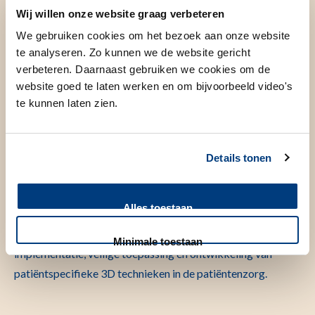
Wij willen onze website graag verbeteren
Even voorstellen
We gebruiken cookies om het bezoek aan onze website
te analyseren. Zo kunnen we de website gericht
verbeteren. Daarnaast gebruiken we cookies om de
Ik heb Technische Geneeskunde gestudeerd aan de
website goed te laten werken en om bijvoorbeeld video's
Universiteit Twente met een specialisatie in beeld
te kunnen laten zien.
gestuurde toepassingen. In 2020 promoveerde ik aan de
Universiteit Leiden op het reduceren van onzekerheden in
beeld gestuurde bestraling van rectum tumoren.
Details tonen
Sinds 2020 ben ik werkzaam bij de afdeling Mondziekten,
Alles toestaan
Kaak- en Aangezichtschirurgie en coördinator 3D-Lab+
LUMC waar ik verantwoordelijk ben voor de
Minimale toestaan
implementatie, veilige toepassing en ontwikkeling van
patiëntspecifieke 3D technieken in de patiëntenzorg.