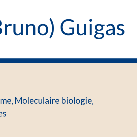
(Bruno) Guigas
e, Moleculaire biologie,
es