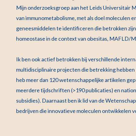
Mijn onderzoeksgroep aan het Leids Universitair M
van immunometabolisme, met als doel moleculen en
geneesmiddelen te identificeren die betrokken zij
homeostase in de context van obesitas, MAFLD/MAS
Ik ben ook actief betrokken bij verschillende int
multidisciplinaire projecten die betrekking hebben
heb meer dan 120 wetenschappelijke artikelen gep
meerdere tijdschriften (>190 publicaties) en natio
subsidies). Daarnaast ben ik lid van de Wetenscha
bedrijven die innovatieve moleculen ontwikkelen 