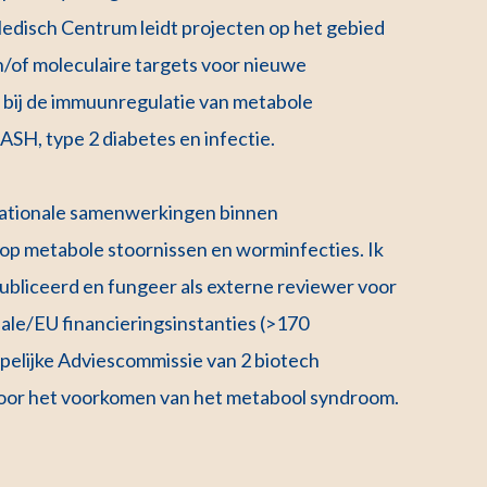
edisch Centrum leidt projecten op het gebied
/of moleculaire targets voor nieuwe
n bij de immuunregulatie van metabole
H, type 2 diabetes en infectie.
ernationale samenwerkingen binnen
 op metabole stoornissen en worminfecties. Ik
ubliceerd en fungeer als externe reviewer voor
nale/EU financieringsinstanties (>170
ppelijke Adviescommissie van 2 biotech
voor het voorkomen van het metabool syndroom.