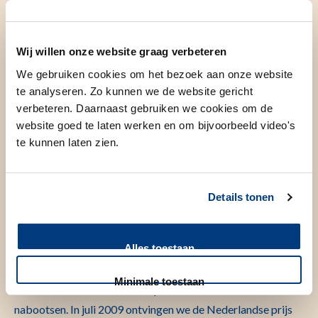
huidmodellen. Momenteel leidt hij de onderzoeksgroep
"ziekte huidmodellen".
Wij willen onze website graag verbeteren
We gebruiken cookies om het bezoek aan onze website
te analyseren. Zo kunnen we de website gericht
Wetenschappelijk onderzoek
verbeteren. Daarnaast gebruiken we cookies om de
website goed te laten werken en om bijvoorbeeld video's
te kunnen laten zien.
Onze onderzoeksgroep werkt op diverse gebieden en
maakt gebruik van huidmodellen als een instrument om
verschillende aspecten te bestuderen, waaronder
Details tonen
huidkanker, huidveroudering, toxiciteit, atopische
dermatitis, psoriasis, wondgenezing/infectie en
Alles toestaan
huidhomeostase. In april 2008 ontving onze groep de
'Alternatives to Animal Use' Award voor het ontwikkelen
Minimale toestaan
van in vitro huidmodellen die plaveiselcelcarcinoom
nabootsen. In juli 2009 ontvingen we de Nederlandse prijs