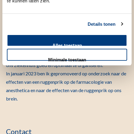
te kunnen laten zien.
In 2007 ben ik als staflid begonnen in het LUMC. Ik ben een
allround anesthesioloog met aandacht voor regionale
Details tonen
anesthesie, sinds 2022 maak ik deel uit van het
levertransplantatie team. Naast het klinisch werk ben ik
Alles toestaan
actief in de organisatie en als medisch manager van het OK
centrum. Ik denk op allerlei niveaus mee om de zorg binnen
Minimale toestaan
ons ziekenhuis goed en optimaal te organiseren.
In januari 2023 ben ik gepromoveerd op onderzoek naar de
effecten van een ruggenprik op de farmacologie van
anesthetica en naar de effecten van de ruggenprik op ons
brein.
Contact