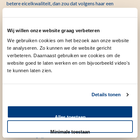
betere eicelkwaliteit, dan zou dat volgens haar een
waardevolle bijkomstigheid zijn. “Maar de focus ligt op
gezondheid.”
Wij willen onze website graag verbeteren
We gebruiken cookies om het bezoek aan onze website
Ingrijpen in
te analyseren. Zo kunnen we de website gericht
verouderingsproces
verbeteren. Daarnaast gebruiken we cookies om de
website goed te laten werken en om bijvoorbeeld video's
te kunnen laten zien.
De vraag of wetenschappers zich moeten bemoeien met
natuurlijke verouderingsprocessen krijgt regelmatig
Details tonen
aandacht. Lopes ziet haar onderzoek juist als een logisch
verlengstuk van bestaande medische vooruitgang.
Alles toestaan
“Alles in de geneeskunde is in zekere zin sleutelen.
Antibiotica slikken of een bloedtransfusie krijgen zijn ook
Minimale toestaan
vormen van ingrijpen.”