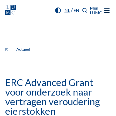
Mijn
/
NL
EN
LUMC
Actueel
ERC Advanced Grant
voor onderzoek naar
vertragen veroudering
eierstokken