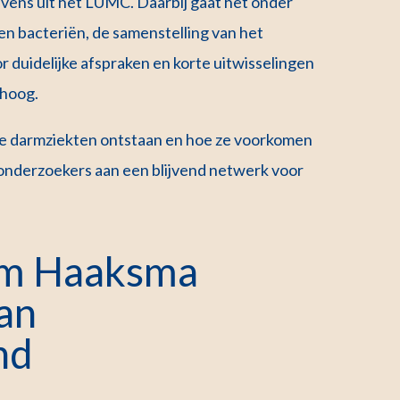
ens uit het LUMC. Daarbij gaat het onder
en bacteriën, de samenstelling van het
duidelijke afspraken en korte uitwisselingen
 hoog.
 hoe darmziekten ontstaan en hoe ze voorkomen
onderzoekers aan een blijvend netwerk voor
am Haaksma
an
nd