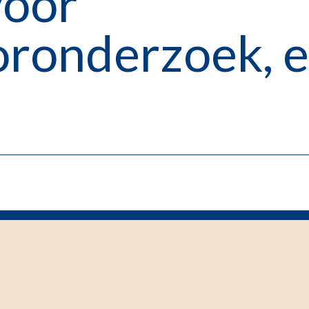
voor
ronderzoek, 