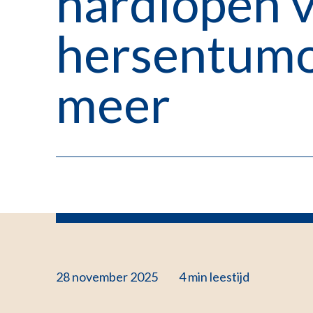
hardlopen 
hersentumo
meer
28 november 2025
4 min
leestijd