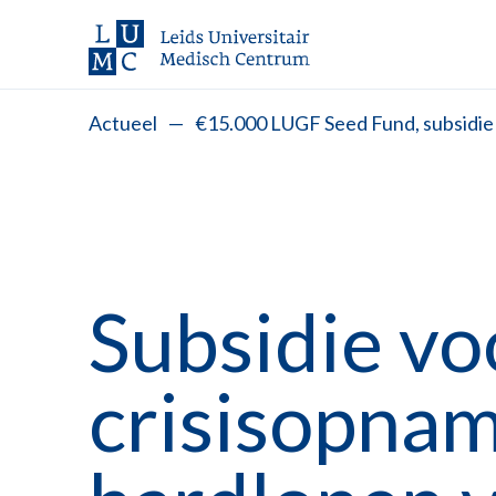
Actueel
—
€15.000 LUGF Seed Fund, subsidie
Subsidie vo
crisisopnam