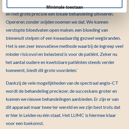
operatiemes , kunnen we vrijwel overal in het lichaam komen
Minimale toestaan
en met grote precisie een lokale behandeling uitvoeren.
Opereren zonder snijden noemen we dat. We kunnen
verstopte bloedvaten open maken, een bloeding van
binnenuit stelpen of een kwaadaardig gezwel wegbranden.
Het is een zeer innovatieve methode waarbij de ingreep veel
minder risicovol en belastend is voor de patiënt. Zeker nu
het aantal oudere en kwetsbare patiënten steeds verder
toeneemt, biedt dit grote voordelen.’
Dankzij de vele mogelijkheden van de spectraal angio-CT
wordt de behandeling preciezer, de succeskans groter en
kunnen we nieuwe behandelingen aanbieden. Er zijn er van
dit apparaat maar twee ter wereld en we zijn best trots dat
er hier in Leiden nu één staat. Het LUMC is hiermee klaar
voor een toekomst.