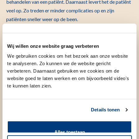
behandelen van een patiënt. Daarnaast levert het de patiënt
veel op. Zo treden er minder complicaties op en zijn
patiënten sneller weer op de been.
Eerste gecombineerde
Wij willen onze website graag verbeteren
spectraal angio-CT in Europa
We gebruiken cookies om het bezoek aan onze website
te analyseren. Zo kunnen we de website gericht
verbeteren. Daarnaast gebruiken we cookies om de
Het LUMC beschikt als eerste centrum in Europa over dit
website goed te laten werken en om bijvoorbeeld video's
hypermoderne apparaat dat speciaal is ontworpen voor
te kunnen laten zien.
beeldgestuurde behandelingen. LUMC-er Mark Burgmans:
‘Dit apparaat, ook wel gecombineerde spectraal angio-CT
Details tonen
genoemd, geeft ons veel -nieuwe- mogelijkheden. Met het
apparaat kunnen we bloedvaten van buitenaf zichtbaar
maken, zelfs de allerkleinsten, maar ook organen afbeelden
Alles toestaan
en een gezwel opsporen. Zonder het gebruik van een