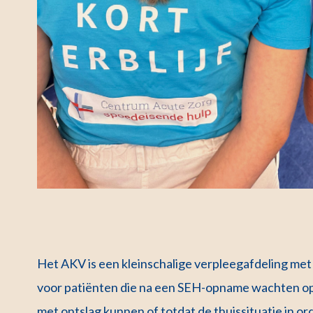
Het AKV is een kleinschalige verpleegafdeling met 
voor patiënten die na een SEH-opname wachten op v
met ontslag kunnen of totdat de thuissituatie in or