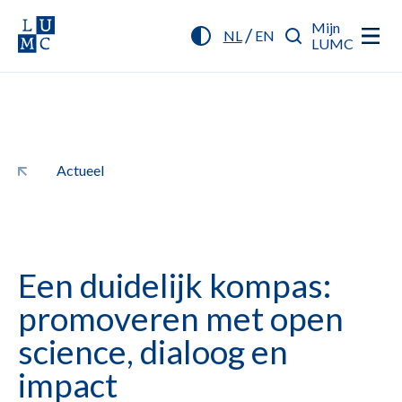
Mijn
/
NL
EN
LUMC
Actueel
Een duidelijk kompas:
promoveren met open
science, dialoog en
impact