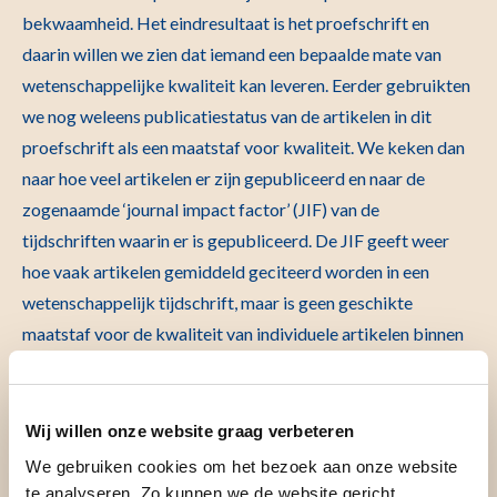
bekwaamheid. Het eindresultaat is het proefschrift en
daarin willen we zien dat iemand een bepaalde mate van
wetenschappelijke kwaliteit kan leveren. Eerder gebruikten
we nog weleens publicatiestatus van de artikelen in dit
proefschrift als een maatstaf voor kwaliteit. We keken dan
naar hoe veel artikelen er zijn gepubliceerd en naar de
zogenaamde ‘journal impact factor’ (JIF) van de
tijdschriften waarin er is gepubliceerd. De JIF geeft weer
hoe vaak artikelen gemiddeld geciteerd worden in een
wetenschappelijk tijdschrift, maar is geen geschikte
maatstaf voor de kwaliteit van individuele artikelen binnen
dit tijdschrift. Bovendien kent kwalitatief hoogstaand
onderzoek verschillende vormen, die niet altijd passen
binnen dit soort tijdschriften en heeft het sturen op
Wij willen onze website graag verbeteren
aantallen publicaties allerlei vervelende neveneffecten zoals
We gebruiken cookies om het bezoek aan onze website
‘ salami slicing’. Dit verwijst naar het ophakken van één
te analyseren. Zo kunnen we de website gericht