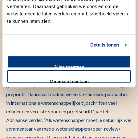
onderzoek om er zoveel mogelijk publicaties uit te halen,
verbeteren. Daarnaast gebruiken we cookies om de
website goed te laten werken en om bijvoorbeeld video's
wat alleen de kwantiteit maar (zeker niet) de kwaliteit ten
te kunnen laten zien.
goede komt. Daarom hebben we kwaliteit boven kwantiteit
gesteld en hanteren we een bredere definitie van kwaliteit.”
Details tonen
Preprints en samenwerking
Alles toestaan
“We zetten bovendien, in lijn met ontwikkelingen op het
Minimale toestaan
gebied van Open Science, veel meer in op samenwerking en
preprints. Daarnaast maken we eerste-auteurs-publicaties
in internationale wetenschappelijke tijdschriften veel
minder een vereiste voor een proefschrift”, vertelt
Adriaanse verder. “Als wetenschapper moet je natuurlijk wel
commentaar van mede-wetenschappers (peer-review)
kunnen verwerken. Daarom is het wel een vereiste om één