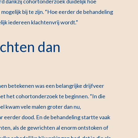
erd dankzij cohortonderzoek duidelijk hoe
l mogelijk bij te zijn. “Hoe eerder de behandeling
elijk iedereen klachtenvrij wordt.”
achten dan
en betekenen was een belangrijke drijfveer
met het cohortonderzoek te beginnen. “In die
oel kwam vele malen groter dan nu,
ar eerder dood. En de behandeling startte vaak
chten, als de gewrichten al enorm ontstoken of
e schadelijke bijwerkingen had, dat je die als