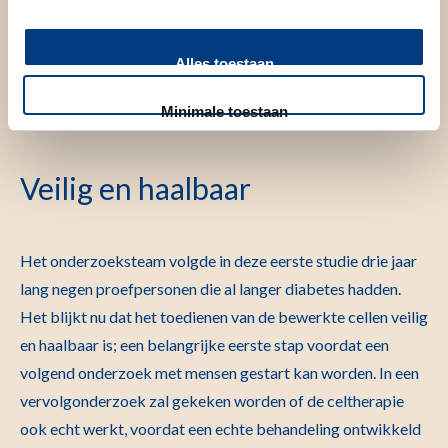
Uniek aan de studie is dat het afweersysteem niet wordt
platgelegd, wat de gangbare therapie is bij andere auto-
Alles toestaan
immuun- en ontstekingsziekten, maar het afweersysteem
Minimale toestaan
'geleerd' wordt hoe het wel zou moeten.
Veilig en haalbaar
Het onderzoeksteam volgde in deze eerste studie drie jaar
lang negen proefpersonen die al langer diabetes hadden.
Het blijkt nu dat het toedienen van de bewerkte cellen veilig
en haalbaar is; een belangrijke eerste stap voordat een
volgend onderzoek met mensen gestart kan worden. In een
vervolgonderzoek zal gekeken worden of de celtherapie
ook echt werkt, voordat een echte behandeling ontwikkeld