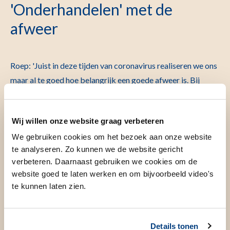
'Onderhandelen' met de
afweer
Roep: 'Juist in deze tijden van coronavirus realiseren we ons
maar al te goed hoe belangrijk een goede afweer is. Bij
mensen met diabetes type 1 is dit afweersysteem soms
misschien te goed en we willen dit dus juist gebruiken. In de
Wij willen onze website graag verbeteren
klinische studie die nu wordt afgerond, hebben we daarom
vitamine D3 gebruikt om met het afweersysteem te
We gebruiken cookies om het bezoek aan onze website
te analyseren. Zo kunnen we de website gericht
‘onderhandelen’ in plaats van het plat te bombarderen. Dit
verbeteren. Daarnaast gebruiken we cookies om de
helpt ons om beter te begrijpen hoe de afweerreactie bij
website goed te laten werken en om bijvoorbeeld video's
diabetes type 1 gestopt kan worden en hoe we dit kunnen
te kunnen laten zien.
reguleren. We staan nu aan het begin van onze
vervolgstudie, en zetten daarmee een belangrijke stap op
weg naar genezing van diabetes type 1.'
Details tonen