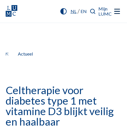
Mijn
/
NL
EN
LUMC
Actueel
Cel­therapie voor
diabetes type 1 met
vitamine D3 blijkt veilig
en haalbaar