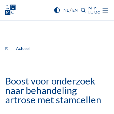
Mijn
/
NL
EN
LUMC
Actueel
Boost voor onderzoek
naar behandeling
artrose met stamcellen