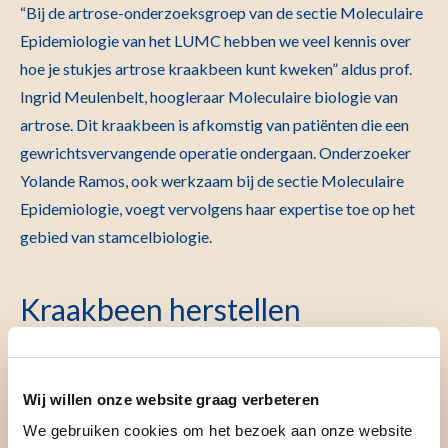
“Bij de artrose-onderzoeksgroep van de sectie Moleculaire
Epidemiologie van het LUMC hebben we veel kennis over
hoe je stukjes artrose kraakbeen kunt kweken” aldus prof.
Ingrid Meulenbelt, hoogleraar Moleculaire biologie van
artrose. Dit kraakbeen is afkomstig van patiënten die een
gewrichtsvervangende operatie ondergaan. Onderzoeker
Yolande Ramos, ook werkzaam bij de sectie Moleculaire
Epidemiologie, voegt vervolgens haar expertise toe op het
gebied van stamcelbiologie.
Kraakbeen herstellen
De onderzoekers gebruiken het gekweekte menselijke
Wij willen onze website graag verbeteren
kraakbeen en de stamcellen als model om erachter te
We gebruiken cookies om het bezoek aan onze website
komen hoe de
stamceltherapie voor artrose
precies werkt.