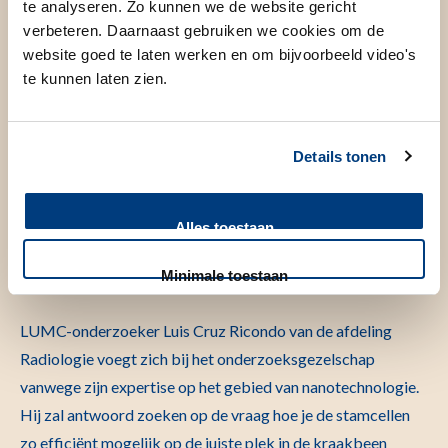
te analyseren. Zo kunnen we de website gericht
“Onze Europese collega’s hebben al laten zien dat
verbeteren. Daarnaast gebruiken we cookies om de
stamceltherapie het kraakbeen kan herstellen bij
website goed te laten werken en om bijvoorbeeld video's
proefdieren, maar het is nog onduidelijk hoe dat precies
te kunnen laten zien.
werkt. Welke stoffen scheiden de stamcellen uit en hoe
reageren de kraakbeencellen daarop? Dat gaan we
Details tonen
uitzoeken middels het gekweekte kraakbeen, de stamcellen
en moleculaire profielen”, legt Meulenbelt uit.
Alles toestaan
Nanotechnologie
Minimale toestaan
LUMC-onderzoeker Luis Cruz Ricondo van de afdeling
Radiologie voegt zich bij het onderzoeksgezelschap
vanwege zijn expertise op het gebied van nanotechnologie.
Hij zal antwoord zoeken op de vraag hoe je de stamcellen
zo efficiënt mogelijk op de juiste plek in de kraakbeen