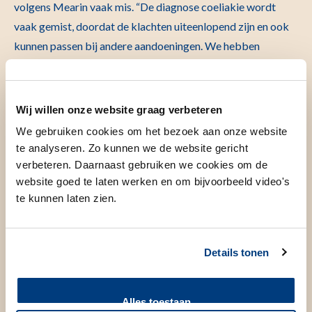
volgens Mearin vaak mis. “De diagnose coeliakie wordt
vaak gemist, doordat de klachten uiteenlopend zijn en ook
kunnen passen bij andere aandoeningen. We hebben
tegenwoordig simpele bloedtesten die coeliakie zeer
waarschijnlijk maken of kunnen aantonen, maar dan moet er
wel eerst aan de ziekte worden gedacht.” Nascholing van
Wij willen onze website graag verbeteren
huisartsen, jeugdartsen en kinderartsen staat dan ook hoog
We gebruiken cookies om het bezoek aan onze website
op haar agenda.
te analyseren. Zo kunnen we de website gericht
verbeteren. Daarnaast gebruiken we cookies om de
website goed te laten werken en om bijvoorbeeld video's
Webcamconsult
te kunnen laten zien.
Ook wil de nieuwe hoogleraar de zorg voor haar patiënten
Details tonen
verbeteren. Dat doet ze onder meer met e-health. “We
hebben op de
Coeliakiepoli
onderzoek gedaan naar
webcam-consulten. Patiënten vertellen vanuit huis hoe het
Alles toestaan