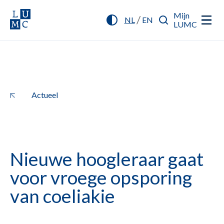
Mijn
/
NL
EN
LUMC
Actueel
Nieuwe hoogleraar gaat
voor vroege opsporing
van coeliakie