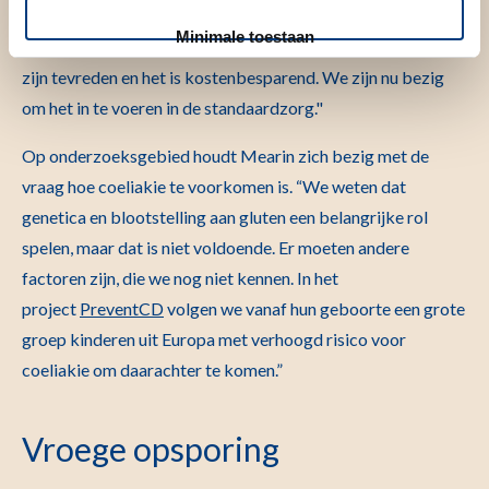
gaat met hun gezondheid, het dieet en hun kwaliteit van
Minimale toestaan
leven. Dit werkt goed: patiënten, hun ouders en de artsen
zijn tevreden en het is kostenbesparend. We zijn nu bezig
om het in te voeren in de standaardzorg."
Op onderzoeksgebied houdt Mearin zich bezig met de
vraag hoe coeliakie te voorkomen is. “We weten dat
genetica en blootstelling aan gluten een belangrijke rol
spelen, maar dat is niet voldoende. Er moeten andere
factoren zijn, die we nog niet kennen. In het
project
PreventCD
volgen we vanaf hun geboorte een grote
groep kinderen uit Europa met verhoogd risico voor
coeliakie om daarachter te komen.”
Vroege opsporing