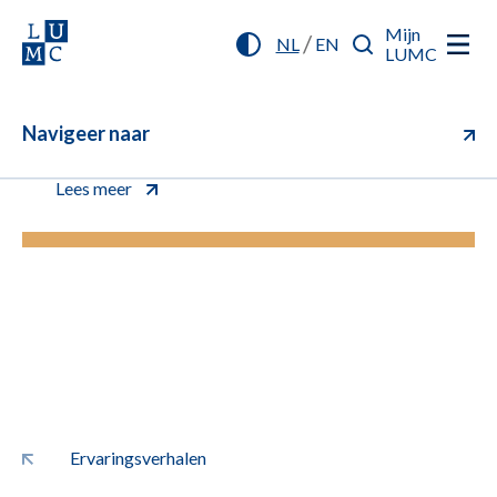
Mijn
/
NL
EN
LUMC
Navigeer naar
U kunt vanaf nu online inchecken (aanmelden)
voor uw afspraak. Klik voor meer informatie.
Lees meer
Ervaringsverhalen