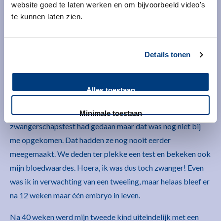
website goed te laten werken en om bijvoorbeeld video's
Familie Van de Haar
te kunnen laten zien.
Details tonen
Alles toestaan
Drie weken na de terugplaatsing ging ik voor controle naar
de afdeling. De artsen vroegen of ik al een
Minimale toestaan
zwangerschapstest had gedaan maar dat was nog niet bij
me opgekomen. Dat hadden ze nog nooit eerder
meegemaakt. We deden ter plekke een test en bekeken ook
mijn bloedwaardes. Hoera, ik was dus toch zwanger! Even
was ik in verwachting van een tweeling, maar helaas bleef er
na 12 weken maar één embryo in leven.
Na 40 weken werd mijn tweede kind uiteindelijk met een