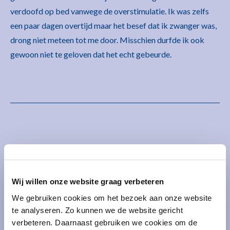
verdoofd op bed vanwege de overstimulatie. Ik was zelfs
een paar dagen overtijd maar het besef dat ik zwanger was,
drong niet meteen tot me door. Misschien durfde ik ook
gewoon niet te geloven dat het echt gebeurde.
We deden ter plekke een
test en bekeken ook mijn
Wij willen onze website graag verbeteren
bloedwaardes. Hoera, ik
We gebruiken cookies om het bezoek aan onze website
was dus toch zwanger!
te analyseren. Zo kunnen we de website gericht
verbeteren. Daarnaast gebruiken we cookies om de