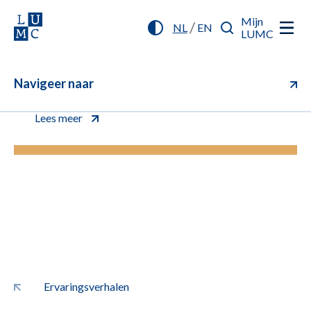
Mijn
/
NL
EN
LUMC
Navigeer naar
U kunt vanaf nu online inchecken (aanmelden)
voor uw afspraak. Klik voor meer informatie.
Lees meer
Ervaringsverhalen