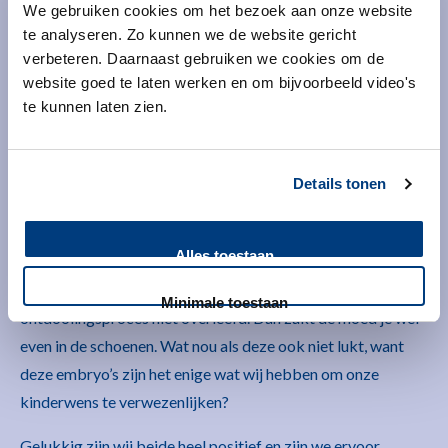
We gebruiken cookies om het bezoek aan onze website
te analyseren. Zo kunnen we de website gericht
verbeteren. Daarnaast gebruiken we cookies om de
Gelukkig was na een paar weken het baarmoederslijmvlies
website goed te laten werken en om bijvoorbeeld video's
dik genoeg om het embryo terug te plaatsen. De afspraak
te kunnen laten zien.
werd gemaakt en de ochtend voor de terugplaatsing zouden
wij gebeld worden of het embryo het ontdooiingsproces
Details tonen
overleefd had.
Die ochtend werden wij gebeld dat het embryo goed
Alles toestaan
ontdooid was, maar dat zij daarvoor wel 3 embryo’s
gebruikt hadden. De andere 2 hadden het
Minimale toestaan
ontdooiingsproces niet overleefd. Dan zakt de moed je wel
even in de schoenen. Wat nou als deze ook niet lukt, want
deze embryo’s zijn het enige wat wij hebben om onze
kinderwens te verwezenlijken?
Gelukkig zijn wij beide heel positief en zijn we ervoor