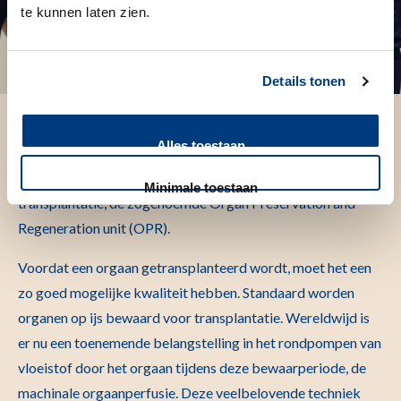
te kunnen laten zien.
Details tonen
In 2017 hebben we in het LUMC Transplantatie Centrum
Alles toestaan
een speciale ruimte binnen het Operatiecomplex
gerealiseerd waar organen kunnen worden voorbereid op
Minimale toestaan
transplantatie, de zogenoemde Organ Preservation and
Regeneration unit (OPR).
Voordat een orgaan getransplanteerd wordt, moet het een
zo goed mogelijke kwaliteit hebben. Standaard worden
organen op ijs bewaard voor transplantatie. Wereldwijd is
er nu een toenemende belangstelling in het rondpompen van
vloeistof door het orgaan tijdens deze bewaarperiode, de
machinale orgaanperfusie. Deze veelbelovende techniek