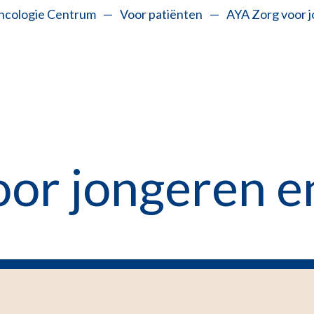
ncologie Centrum
—
Voor patiënten
—
AYA Zorg voor 
or jongeren e