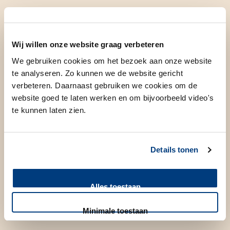
“Het is bijzonder om te
horen dat ons werk,
Wij willen onze website graag verbeteren
zoals het SEH2AOA-
We gebruiken cookies om het bezoek aan onze website
te analyseren. Zo kunnen we de website gericht
model, impact heeft op
verbeteren. Daarnaast gebruiken we cookies om de
de verbetering van de
website goed te laten werken en om bijvoorbeeld video's
te kunnen laten zien.
zorgprocessen en het
welzijn van patiënten.”
Details tonen
Door gezondheid gedreven Machine Learning Engineer
Alles toestaan
Minimale toestaan