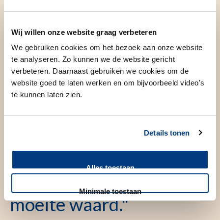
Wij willen onze website graag verbeteren
We gebruiken cookies om het bezoek aan onze website
te analyseren. Zo kunnen we de website gericht
"Het geeft mij
verbeteren. Daarnaast gebruiken we cookies om de
website goed te laten werken en om bijvoorbeeld video's
voldoening om te weten
te kunnen laten zien.
dat het werk dat ik doe,
direct bijdraagt aan de
Details tonen
kwaliteit van de zorg die
wij hier leveren. Dat
Alles toestaan
maakt elke dag weer de
Minimale toestaan
moeite waard."