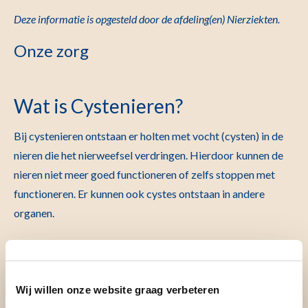
Deze informatie is opgesteld door de afdeling(en)
Nierziekten.
Onze zorg
Wat is Cystenieren?
Bij cystenieren ontstaan er holten met vocht (cysten) in de
nieren die het nierweefsel verdringen. Hierdoor kunnen de
nieren niet meer goed functioneren of zelfs stoppen met
functioneren
.
Er kunnen ook cystes ontstaan in andere
organen.
Meer informatie over cystenieren kunt u vinden op:
Cystenieren
Cystenieren | Erfelijkheid.nl
Wij willen onze website graag verbeteren