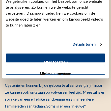
We gebruiken cookies om het bezoek aan onze website
Verschijnselen
te analyseren. Zo kunnen we de website gericht
verbeteren. Daarnaast gebruiken we cookies om de
Wanneer er sprake is van cystenieren kunnen de volgende
website goed te laten werken en om bijvoorbeeld video's
verschijnselen optreden:
te kunnen laten zien.
Hoge bloeddruk
Pijn in de rug en de buik
Details tonen
Nierstenen
Bloed in de urine
Alles toestaan
Oorzaak
Minimale toestaan
Cystenieren kunnen bij de geboorte al aanwezig zijn, maar
ze kunnen ook ontstaan op volwassen leeftijd. Meestal is er
sprake van een erfelijke aandoening en zijn meerdere
familieleden aangedaan. Soms is er een "nieuwe"