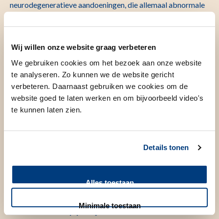
neurodegeneratieve aandoeningen, die allemaal abnormale
eiwitophopingen in de hersenen als kenmerk hebben. Ik
bestudeer ziekte mechanismes, potentiële biomarkers, en
gebruik deze informatie om nieuwe therapieën te
Wij willen onze website graag verbeteren
ontwikkelen, met een focus op RNA targeting therapieen.
We gebruiken cookies om het bezoek aan onze website
Met deze benoeming pas ik mijn kennis toe op ultra-
te analyseren. Zo kunnen we de website gericht
verbeteren. Daarnaast gebruiken we cookies om de
zeldzame aandoeningen. Mijn onderzoek maakt onderdeel
website goed te laten werken en om bijvoorbeeld video's
uit van de LUMC thema’s Neuroscience, Medical Genomics,
te kunnen laten zien.
Cell Tissue en Organs as well as Academic Pharma. De
NWA routes waar mijn onderzoek op aansluit zijn
regenerative medicine, personalised medicine, NeuroLabNL
Details tonen
and health research, prevention and treatment.
Alles toestaan
Minimale toestaan
Wetenschappelijk onderzoek