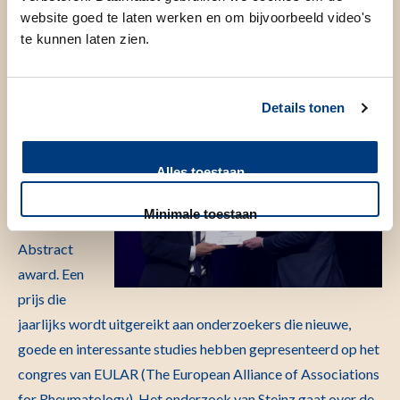
Clinical Research Abstract
website goed te laten werken en om bijvoorbeeld video's
award
te kunnen laten zien.
Deze maand
Details tonen
ontving Nils
Steinz de
Alles toestaan
EULAR
Clinical
Minimale toestaan
Research
Abstract
award. Een
prijs die
jaarlijks wordt uitgereikt aan onderzoekers die nieuwe,
goede en interessante studies hebben gepresenteerd op het
congres van EULAR (The European Alliance of Associations
for Rheumatology). Het onderzoek van Steinz gaat over de