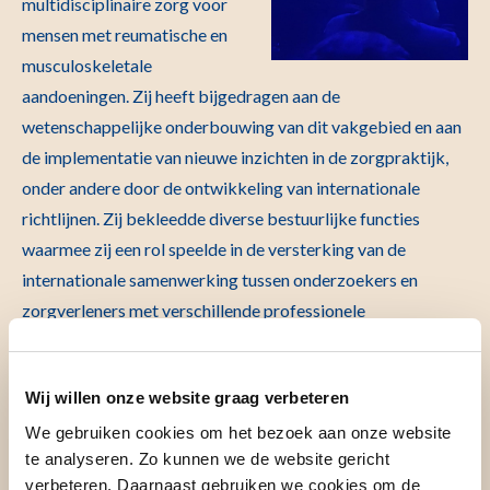
multidisciplinaire zorg voor
mensen met reumatische en
musculoskeletale
aandoeningen. Zij heeft bijgedragen aan de
wetenschappelijke onderbouwing van dit vakgebied en aan
de implementatie van nieuwe inzichten in de zorgpraktijk,
onder andere door de ontwikkeling van internationale
richtlijnen. Zij bekleedde diverse bestuurlijke functies
waarmee zij een rol speelde in de versterking van de
internationale samenwerking tussen onderzoekers en
zorgverleners met verschillende professionele
achtergronden en patiënten met reumatische en
musculoskeletale aandoeningen.
Wij willen onze website graag verbeteren
We gebruiken cookies om het bezoek aan onze website
Nils Steinz krijgt EULAR
te analyseren. Zo kunnen we de website gericht
verbeteren. Daarnaast gebruiken we cookies om de