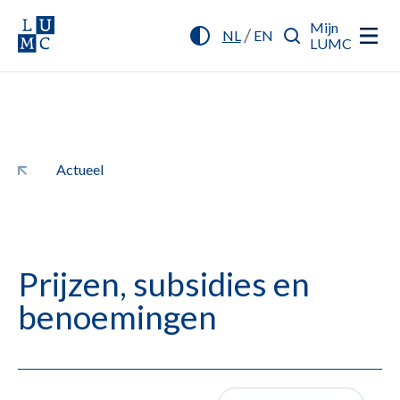
Mijn
/
NL
EN
LUMC
Actueel
Prijzen, subsidies en
benoemingen