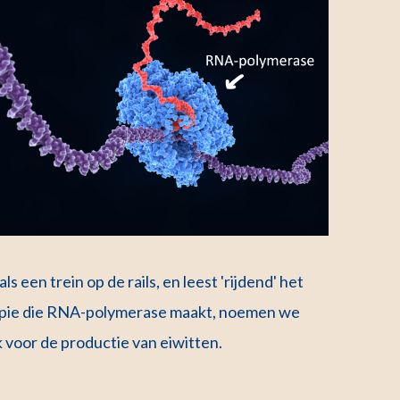
s een trein op de rails, en leest 'rijdend' het
e kopie die RNA-polymerase maakt, noemen we
voor de productie van eiwitten.