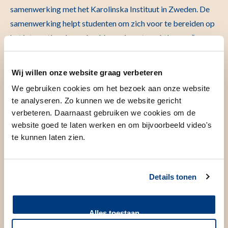
samenwerking met het Karolinska Instituut in Zweden. De
samenwerking helpt studenten om zich voor te bereiden op
het internationale werkveld waarin ze terechtkomen.”
“Waar we ook heel trots op zijn, is de waardering die
Wij willen onze website graag verbeteren
studenten ons geven in de Nationale Studentenenquête”,
vertelt Kees Tensen, na elf jaar net afgezwaaid als
We gebruiken cookies om het bezoek aan onze website
te analyseren. Zo kunnen we de website gericht
opleidingsdirecteur van de bachelor, “Sinds 2015 krijgt de
verbeteren. Daarnaast gebruiken we cookies om de
bachelor het predicaat Topopleiding in de Keuzegids
website goed te laten werken en om bijvoorbeeld video's
Universiteiten. Dat is vooral te danken aan onze betrokken
te kunnen laten zien.
studenten en docenten. Feedback wordt serieus genomen
en ingezet. Daarnaast zijn we een van de twee aanbieders
van BW in Nederland die echt in het ziekenhuis zitten in
Details tonen
plaats van in de buurt. Ook hoeven onze studenten zich niet
meteen te specialiseren in de bachelor, hierdoor zijn ze
Alles toestaan
breed opgeleid.”