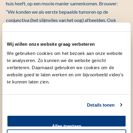
huis heeft, op een mooie manier samenkomen. Brouwer:
“We konden we als eerste bepaalde tumoren op de
conjunctiva (het slijmvlies van het oog) afbeelden. Ook
konden we in het laboratorium tumoren tot in detail
typeren.”
Wij willen onze website graag verbeteren
Als het gaat om het stellen van een diagnose moet een arts
We gebruiken cookies om het bezoek aan onze website
weten of een plekje op of in het oog goed- of kwaadaardig
te analyseren. Zo kunnen we de website gericht
is. Een melanoom moet je wel behandelen en een
verbeteren. Daarnaast gebruiken we cookies om de
moedervlek niet. Op dit moment is daar meestal een
website goed te laten werken en om bijvoorbeeld video's
te kunnen laten zien.
invasieve (chirurgische) techniek of ingreep voor nodig.
Bijvoorbeeld door het spuiten van een kleurvloeistof in de
arm die via het bloed in het oog terecht komt (fluorescentie
Details tonen
angiografie) of het wegnemen van oogweefsel.
Alles toestaan
Patiëntvriendelijker