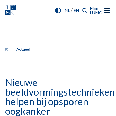
Mijn
/
NL
EN
LUMC
Actueel
Nieuwe
beeldvormingstechnieken
helpen bij opsporen
oogkanker