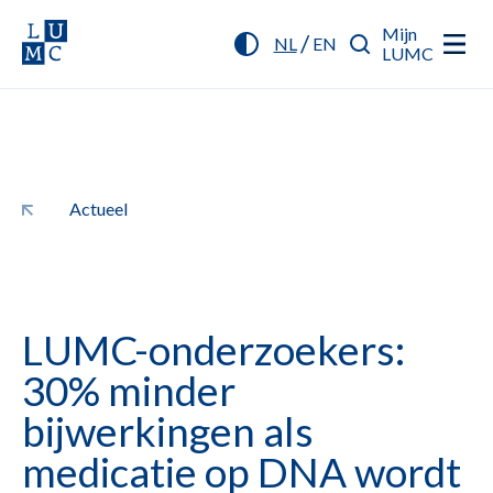
Mijn
/
NL
EN
LUMC
Actueel
LUMC-onderzoekers:
30% minder
bijwerkingen als
medicatie op DNA wordt