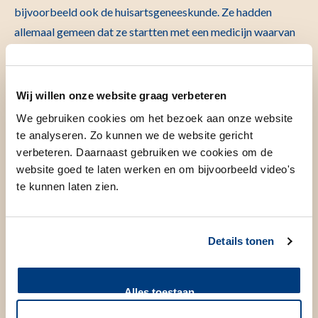
bijvoorbeeld ook de huisartsgeneeskunde. Ze hadden
allemaal gemeen dat ze startten met een medicijn waarvan
de verwerking wordt beïnvloed door onze genen.
Eerst werd van elke patiënt het DNA in kaart gebracht. De
Wij willen onze website graag verbeteren
onderzoekers keken specifiek naar 12 genen. Samen
We gebruiken cookies om het bezoek aan onze website
hebben de 50 verschillende varianten in deze genen invloed
te analyseren. Zo kunnen we de website gericht
op de werking van 39 medicijnen. Tot twaalf weken na de
verbeteren. Daarnaast gebruiken we cookies om de
start zocht een verpleegkundig specialist contact met de
website goed te laten werken en om bijvoorbeeld video's
patiënten om te vragen naar hun bijwerkingen. Denk hierbij
te kunnen laten zien.
aan diarree, bloedarmoede, zenuwpijn of verlies van smaak.
Details tonen
Alles toestaan