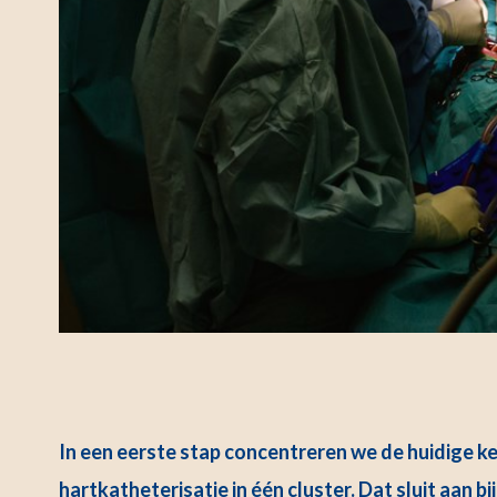
In een eerste stap concentreren we de huidige ke
hartkatheterisatie in één cluster. Dat sluit aan 