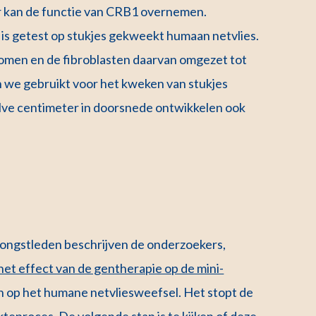
r kan de functie van CRB1 overnemen.
is getest op stukjes gekweekt humaan netvlies.
men en de fibroblasten daarvan omgezet tot
 we gebruikt voor het kweken van stukjes
lve centimeter in doorsnede ontwikkelen ook
l jongstleden beschrijven de onderzoekers,
het effect van de gentherapie op de mini-
en op het humane netvliesweefsel. Het stopt de
teproces. De volgende stap is te kijken of deze