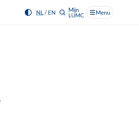
Mijn
/
NL
EN
Menu
LUMC
s