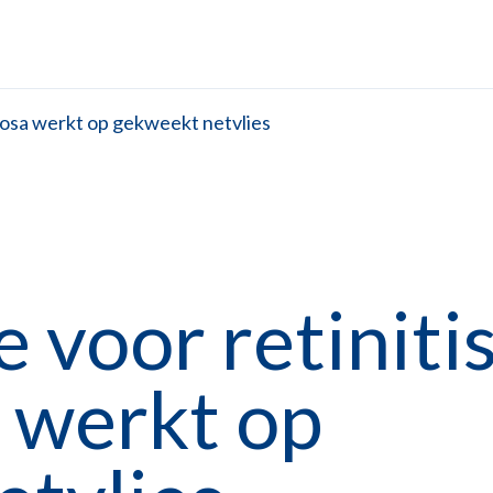
tosa werkt op gekweekt netvlies
 voor retiniti
 werkt op