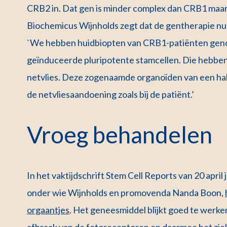
CRB2 in. Dat gen is minder complex dan CRB1 maa
Biochemicus Wijnholds zegt dat de gentherapie nu 
`We hebben huidbiopten van CRB1-patiënten geno
geïnduceerde pluripotente stamcellen. Die hebben
netvlies. Deze zogenaamde organoïden van een ha
de netvliesaandoening zoals bij de patiënt.’
Vroeg behandelen
In het vaktijdschrift Stem Cell Reports van 20 apri
onder wie Wijnholds en promovenda Nanda Boon,
orgaantjes
. Het geneesmiddel blijkt goed te werk
afbraak van de fotoreceptoren en daarmee het ziek