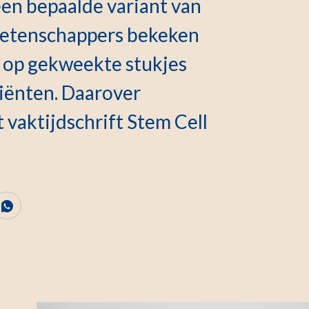
en bepaalde variant van
wetenschappers bekeken
g op gekweekte stukjes
tiënten. Daarover
t vaktijdschrift Stem Cell