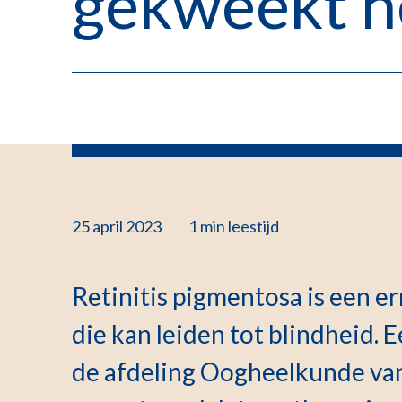
gekweekt n
25 april 2023
1 min
leestijd
Retinitis pigmentosa is een 
die kan leiden tot blindheid.
de afdeling Oogheelkunde va