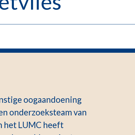
etvlies
ernstige oogaandoening
 Een onderzoeksteam van
n het LUMC heeft