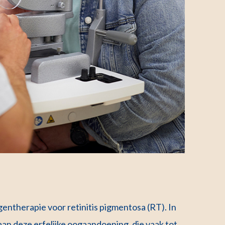
entherapie voor retinitis pigmentosa (RT). In
an deze erfelijke oogaandoening, die vaak tot