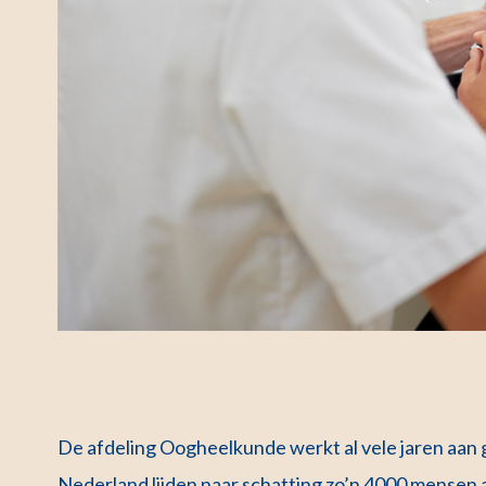
De afdeling Oogheelkunde werkt al vele jaren aan g
Nederland lijden naar schatting zo’n 4000 mensen a