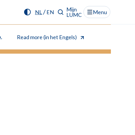
Mijn
/
NL
EN
Menu
LUMC
.
Read more (in het Engels)