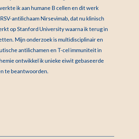
werkte ik aan humane B cellen en dit werk
t RSV-antilichaam Nirsevimab, dat nu klinisch
rkt op Stanford University waarna ik terug in
ten. Mijn onderzoek is multidisciplinair en
utische antilichamen en T-cel immuniteit in
chemie ontwikkel ik unieke eiwit gebaseerde
ken te beantwoorden.