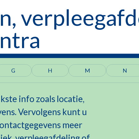
en, verpleegaf
ntra
G
H
M
N
ste info zoals locatie,
ens. Vervolgens kunt u
 contactgegevens meer
iek, verpleegafdeling of