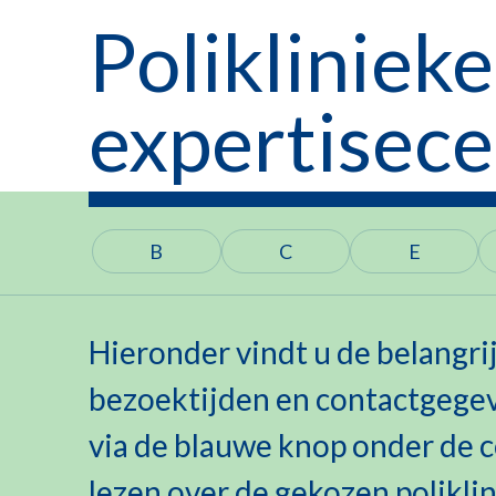
Polikliniek
expertisece
B
C
E
Hieronder vindt u de belangrijk
bezoektijden en contactgegev
via de blauwe knop onder de
lezen over de gekozen poliklin