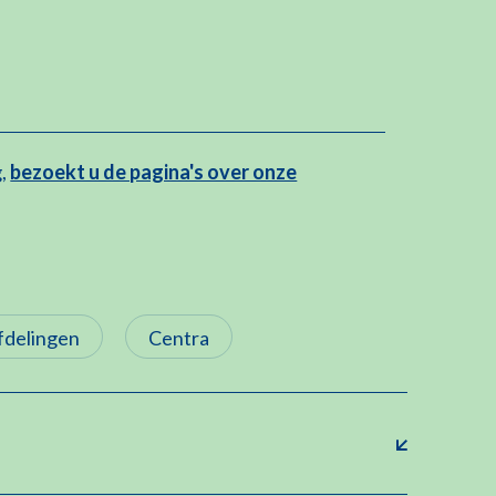
g,
bezoekt u de pagina's over onze
fdelingen
Centra