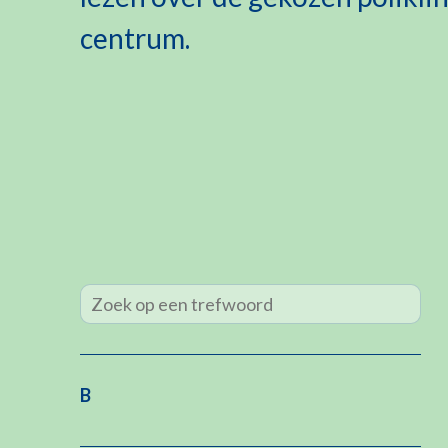
centrum.
B