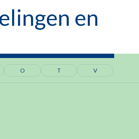
delingen en
O
T
V