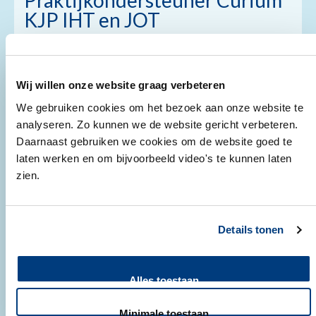
Praktijkondersteuner Curium
KJP IHT en JOT
max. 6.419,-
24 uur
Wij willen onze website graag verbeteren
hbo/wo
bepaalde tijd met uitzicht op vast
We gebruiken cookies om het bezoek aan onze website te
analyseren. Zo kunnen we de website gericht verbeteren.
nog 2 dag(en)
Daarnaast gebruiken we cookies om de website goed te
Ben jij een organisatietalent met affiniteit voor de
laten werken en om bijvoorbeeld video's te kunnen laten
kinder- en jeugdpsychiatrie? En zoek je een functie
zien.
waarin je zowel het zorgproces coördineert als jouw
inhoudelijke expertise kunt inzetten? Dan is deze
Details tonen
functie binnen het IHT en JOT-FACT Jeugd van LUMC
Curium iets voor jou. Je bent een onmisbare schakel
binnen het behandelteam en draagt bij aan de
Alles toestaan
continuïteit van zorg voor jongeren en gezinnen.
Kandidaten met een achtergrond als psycholoog of
Minimale toestaan