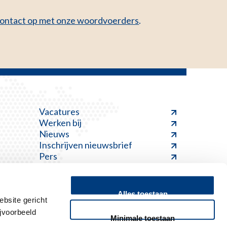
ontact op met onze woordvoerders
.
Vacatures
Werken bij
Nieuws
Inschrijven nieuwsbrief
Pers
Alles toestaan
bsite gericht
jvoorbeeld
Minimale toestaan
Feedback