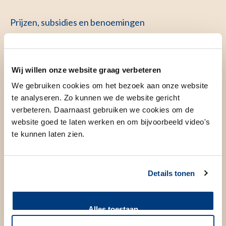
Prijzen, subsidies en benoemingen
26 November 2020
Nieuws
Wij willen onze website graag verbeteren
We gebruiken cookies om het bezoek aan onze website
te analyseren. Zo kunnen we de website gericht
Laad meer artikelen
verbeteren. Daarnaast gebruiken we cookies om de
website goed te laten werken en om bijvoorbeeld video's
te kunnen laten zien.
Details tonen
Blijf op de hoogte van het nieuws en achtergrondverhalen
Alles toestaan
Ontvang de LUMC nieuwsbrief